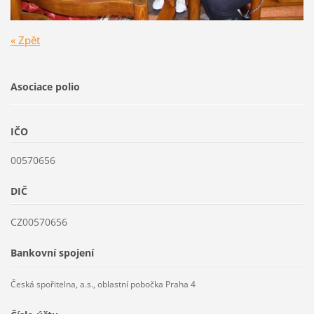
« Zpět
Asociace polio
IČO
00570656
DIČ
CZ00570656
Bankovní spojení
Česká spořitelna, a.s., oblastní pobočka Praha 4