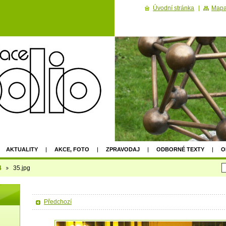
Úvodní stránka
Mapa
AKTUALITY
AKCE, FOTO
ZPRAVODAJ
ODBORNÉ TEXTY
O
2022
4
35.jpg
Předchozí