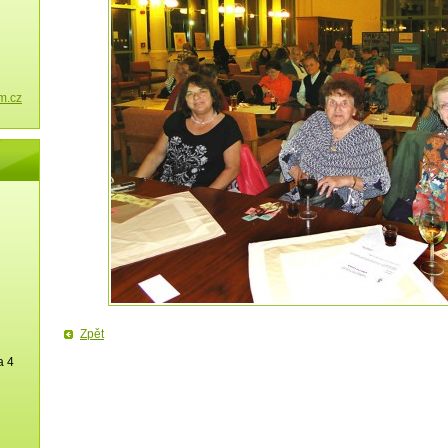
m.cz
Zpět
a 4