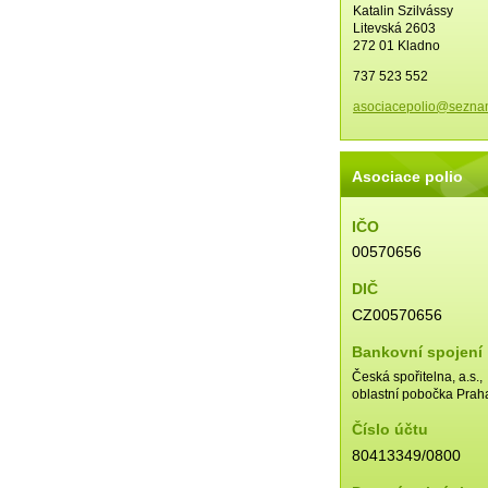
Katalin Szilvássy
Litevská 2603
272 01 Kladno
737 523 552
asociace
polio@se
zna
Asociace polio
IČO
00570656
DIČ
CZ00570656
Bankovní spojení
Česká spořitelna, a.s.,
oblastní pobočka Prah
Číslo účtu
80413349/0800