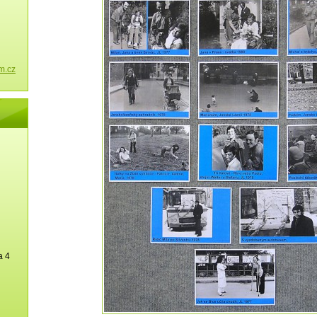
m.cz
a 4