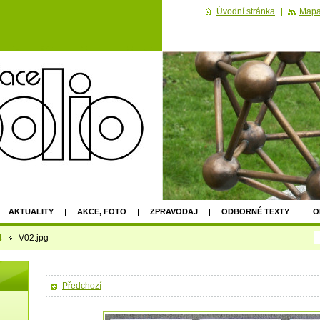
Úvodní stránka
Mapa
AKTUALITY
AKCE, FOTO
ZPRAVODAJ
ODBORNÉ TEXTY
O
2022
4
V02.jpg
Předchozí