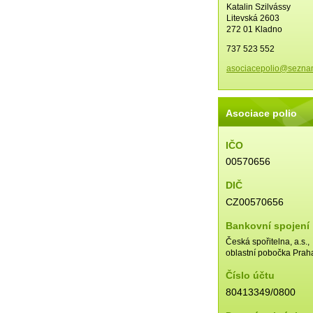
Katalin Szilvássy
Litevská 2603
272 01 Kladno
737 523 552
asociace
polio@se
zna
Asociace polio
IČO
00570656
DIČ
CZ00570656
Bankovní spojení
Česká spořitelna, a.s.,
oblastní pobočka Prah
Číslo účtu
80413349/0800