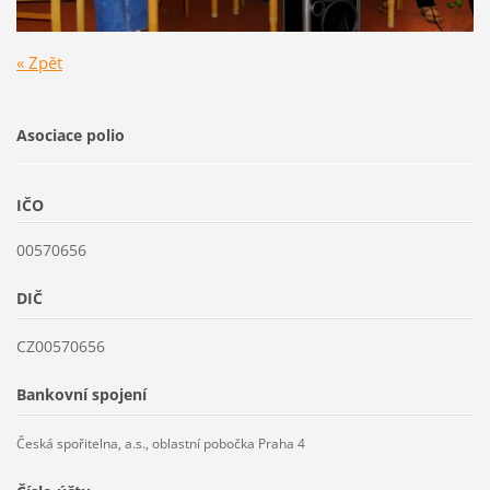
« Zpět
Asociace polio
IČO
00570656
DIČ
CZ00570656
Bankovní spojení
Česká spořitelna, a.s., oblastní pobočka Praha 4