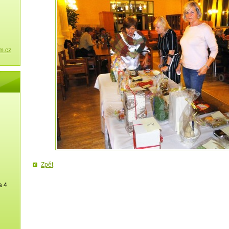
m.cz
Zpět
a 4