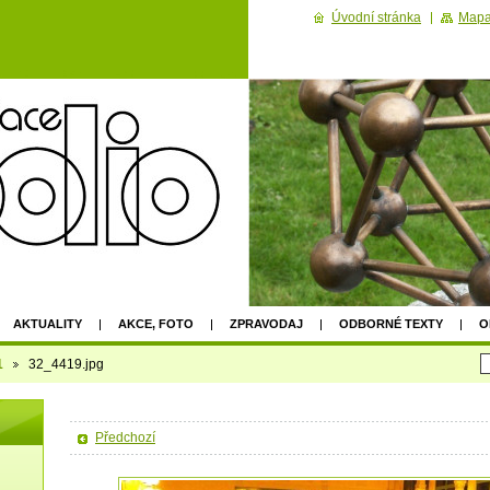
Úvodní stránka
Mapa
AKTUALITY
AKCE, FOTO
ZPRAVODAJ
ODBORNÉ TEXTY
O
2022
1
32_4419.jpg
Předchozí