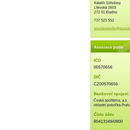
Katalin Szilvássy
Litevská 2603
272 01 Kladno
737 523 552
asociace
polio@se
zna
Asociace polio
IČO
00570656
DIČ
CZ00570656
Bankovní spojení
Česká spořitelna, a.s.,
oblastní pobočka Prah
Číslo účtu
80413349/0800