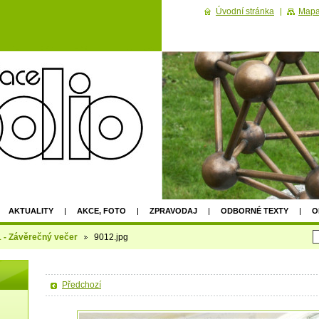
Úvodní stránka
Mapa
AKTUALITY
AKCE, FOTO
ZPRAVODAJ
ODBORNÉ TEXTY
O
2022
1 - Závěrečný večer
9012.jpg
Předchozí