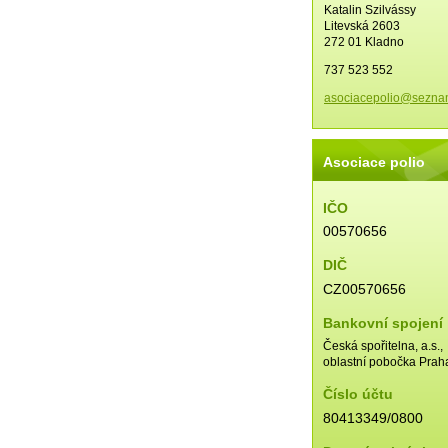
Katalin Szilvássy
Litevská 2603
272 01 Kladno
737 523 552
asociace
polio@se
zna
Asociace polio
IČO
00570656
DIČ
CZ00570656
Bankovní spojení
Česká spořitelna, a.s.,
oblastní pobočka Prah
Číslo účtu
80413349/0800