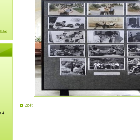
m.cz
Zpět
a 4