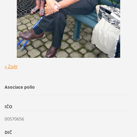
« Zpět
Asociace polio
IČO
00570656
DIČ