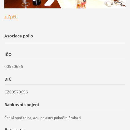
« Zpět
Asociace polio
IČO
00570656
DIČ
CZ00570656
Bankovní spojení
Česká spořitelna, a.s., oblastní pobočka Praha 4