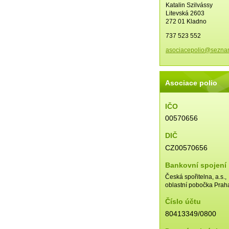
Katalin Szilvássy
Litevská 2603
272 01 Kladno
737 523 552
asociace
polio@se
zna
Asociace polio
IČO
00570656
DIČ
CZ00570656
Bankovní spojení
Česká spořitelna, a.s.,
oblastní pobočka Prah
Číslo účtu
80413349/0800