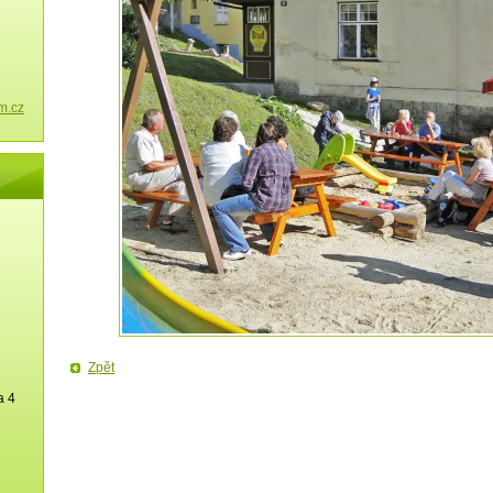
m.cz
Zpět
a 4