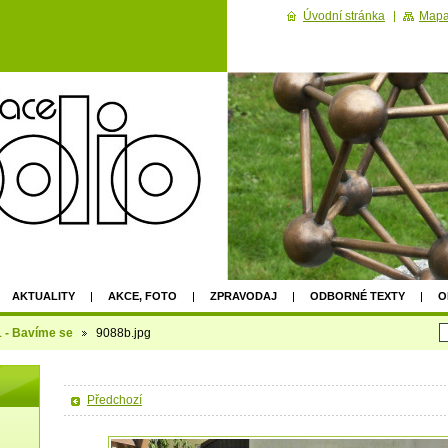
Úvodní stránka
Mapa
AKTUALITY
AKCE, FOTO
ZPRAVODAJ
ODBORNÉ TEXTY
O
2022
1 - Bavíme se
9088b.jpg
Předchozí