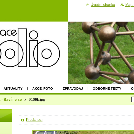
Úvodní stránka
Mapa
AKTUALITY
AKCE, FOTO
ZPRAVODAJ
ODBORNÉ TEXTY
O
2022
1 - Bavíme se
9109b.jpg
Předchozí