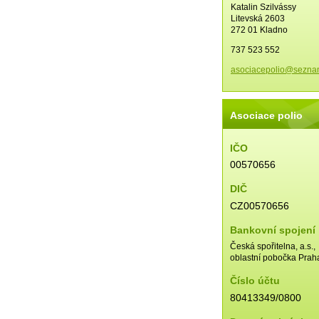
Katalin Szilvássy
Litevská 2603
272 01 Kladno
737 523 552
asociace
polio@se
zna
Asociace polio
IČO
00570656
DIČ
CZ00570656
Bankovní spojení
Česká spořitelna, a.s.,
oblastní pobočka Prah
Číslo účtu
80413349/0800