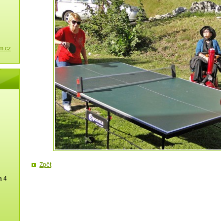
m.cz
Zpět
a 4