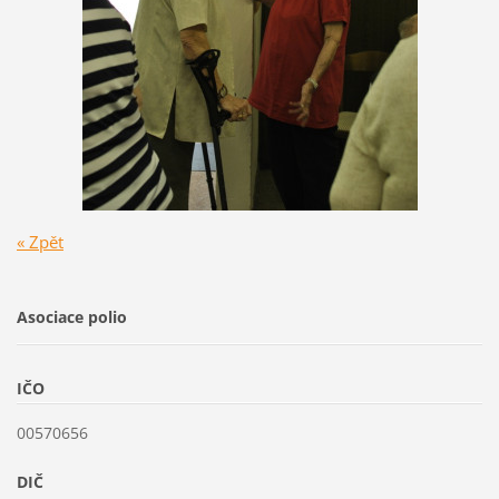
« Zpět
Asociace polio
IČO
00570656
DIČ