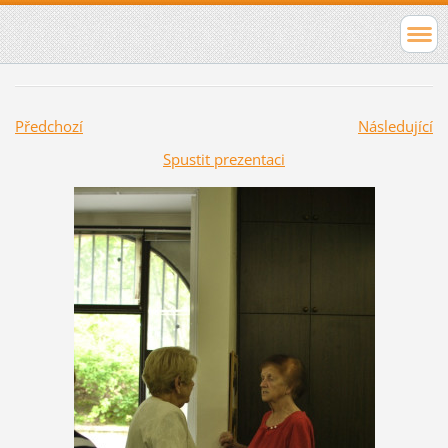
Předchozí
Následující
Spustit prezentaci