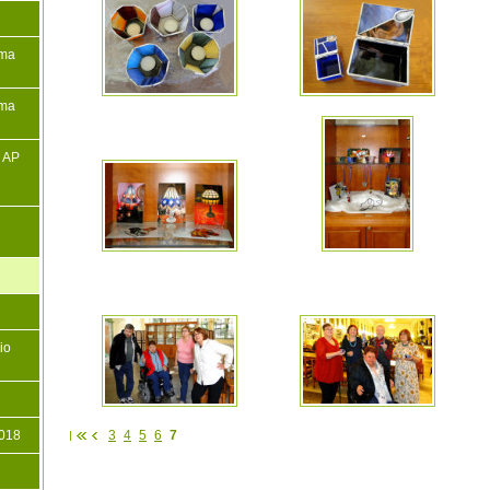
ima
ima
ů AP
io
3
4
5
6
7
018