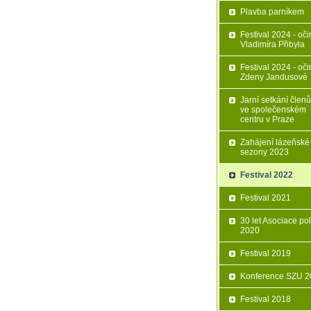
Plavba parníkem
Festival 2024 - oč
Vladimíra Přibyla
Festival 2024 - oč
Zdeny Jandusové
Jarní setkání člen
ve společenském
centru v Praze
Zahájení lázeňské
sezony 2023
Festival 2022
Festival 2021
30 let Asociace pol
2020
Festival 2019
Konference SZU 2
Festival 2018