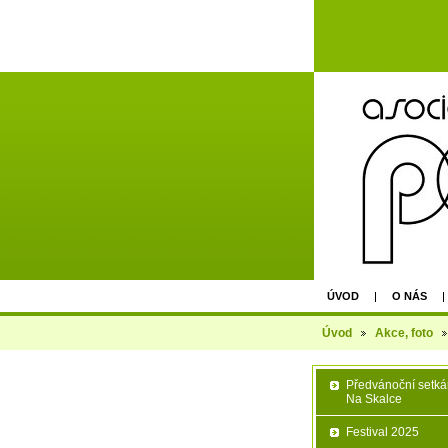
ÚVOD
O NÁS
AGM - EPU PRAGUE 
Úvod
Akce, foto
Předvánoční setká
Na Skalce
Festival 2025