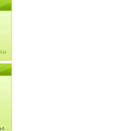
m.cz
a 4