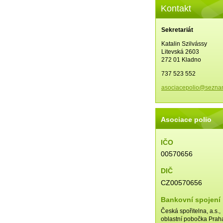
Kontakt
Sekretariát
Katalin Szilvássy
Litevská 2603
272 01 Kladno
737 523 552
asociace
polio@se
zna
Asociace polio
IČO
00570656
DIČ
CZ00570656
Bankovní spojení
Česká spořitelna, a.s.,
oblastní pobočka Prah