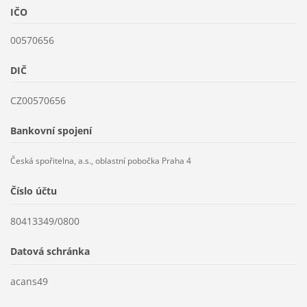
IČO
00570656
DIČ
CZ00570656
Bankovní spojení
Česká spořitelna, a.s., oblastní pobočka Praha 4
Číslo účtu
80413349/0800
Datová schránka
acans49