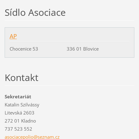
Sídlo Asociace
AP
Chocenice 53 336 01 Blovice
Kontakt
Sekretariát
Katalin Szilvássy
Litevská 2603
272 01 Kladno
737 523 552
asociace
polio@se
znam.cz