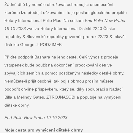
Žádné dítě by nemělo ohrožovat ochromující onemocnění,
kterému lze předejít očkováním. To je poslání globálního projektu
Rotary International Polio Plus. Na setkání
End-Polio-Now Praha
19.10.2023
zve za Rotary International Distrikt 2240 České
republiky & Slovenské republiky guvernér pro rok 22/23 & mluvčí
distriktu George J. PODZIMEK.
Přijďte podpořit Bashara na jeho cestě. Celý výnos z prodeje
vstupenek bude použit na dokončení proočkování dětí ve
zbývajících zemích a pomoc postiženým následky dětské obrny.
Nemůžete-li přijít osobně, tak boj s obrnou prosím můžete
podpořit on-line příspěvkem, který se, díky spolupráci s Nadací
Billa a Melindy Gates, ZTROJNÁSOBÍ a poputuje na vymýcení
dětské obrny.
End-Polio-Now Praha 19.10.2023
Moje cesta pro vymýcení dětské obrny