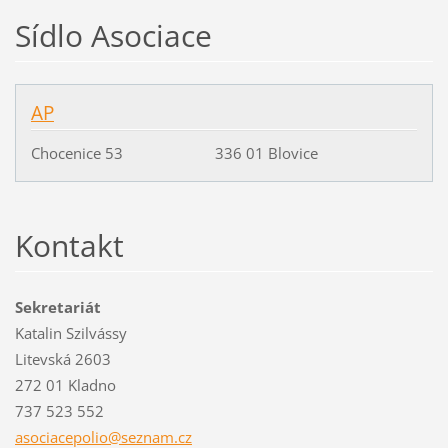
Sídlo Asociace
AP
Chocenice 53 336 01 Blovice
Kontakt
Sekretariát
Katalin Szilvássy
Litevská 2603
272 01 Kladno
737 523 552
asociace
polio@se
znam.cz