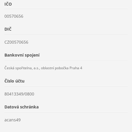
IČO
00570656
DIČ
CZ00570656
Bankovní spojení
Česká spořitelna, a.s., oblastní pobočka Praha 4
Číslo účtu
80413349/0800
Datová schránka
acans49