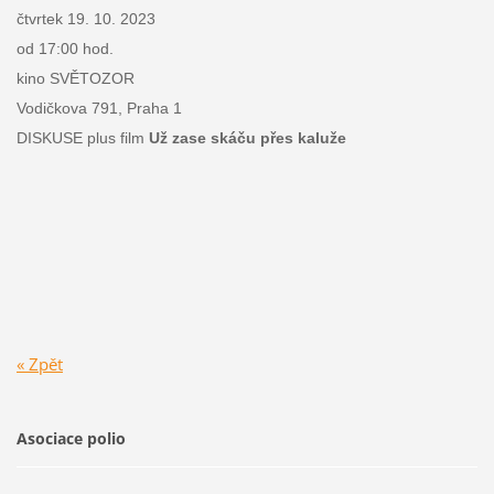
čtvrtek 19. 10. 2023
od 17:00 hod.
kino SVĚTOZOR
Vodičkova 791, Praha 1
DISKUSE plus film
Už za
se skáču přes kaluže
« Zpět
Asociace polio