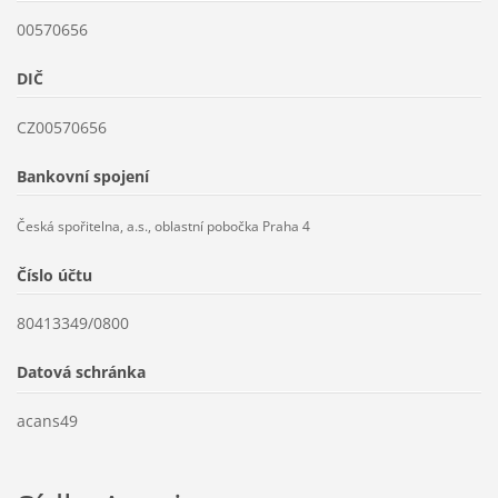
00570656
DIČ
CZ00570656
Bankovní spojení
Česká spořitelna, a.s., oblastní pobočka Praha 4
Číslo účtu
80413349/0800
Datová schránka
acans49