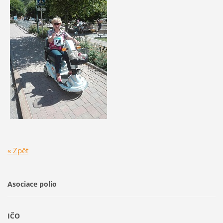
« Zpět
Asociace polio
IČO