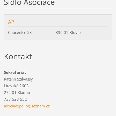
Sídlo Asociace
AP
Chocenice 53 336 01 Blovice
Kontakt
Sekretariát
Katalin Szilvássy
Litevská 2603
272 01 Kladno
737 523 552
asociace
polio@se
znam.cz