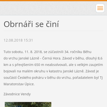
Obrnáři se činí
12.08.2018 15:31
Tuto sobotu, 11. 8. 2018, se zúčastnili 34. ročníku Běhu
do vrchu Janské Lázně - Černá Hora. Závod v běhu, dlouhý 8,6
km a s převýšením 650 m neabsolvovali, ale s velkým zaujetím
bojovali na malém okruhu v katastru Janské Lázně. Závod je
součástí Českého poháru v běhu do vrchu, pořadatelem byl TJ
Maratonstav Úpice.
Závodnice Vendy