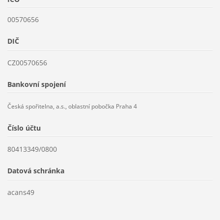
00570656
DIČ
CZ00570656
Bankovní spojení
Česká spořitelna, a.s., oblastní pobočka Praha 4
Číslo účtu
80413349/0800
Datová schránka
acans49