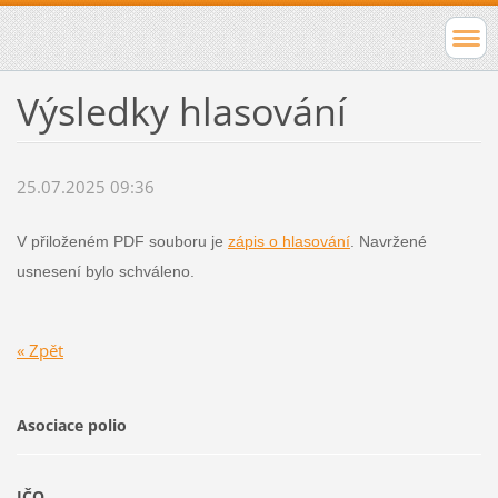
Výsledky hlasování
25.07.2025 09:36
V přiloženém PDF souboru je
zápis o hlasování
. Navržené
usnesení bylo schváleno.
« Zpět
Asociace polio
IČO