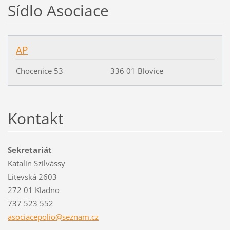
Sídlo Asociace
AP
Chocenice 53 336 01 Blovice
Kontakt
Sekretariát
Katalin Szilvássy
Litevská 2603
272 01 Kladno
737 523 552
asociace
polio@se
znam.cz