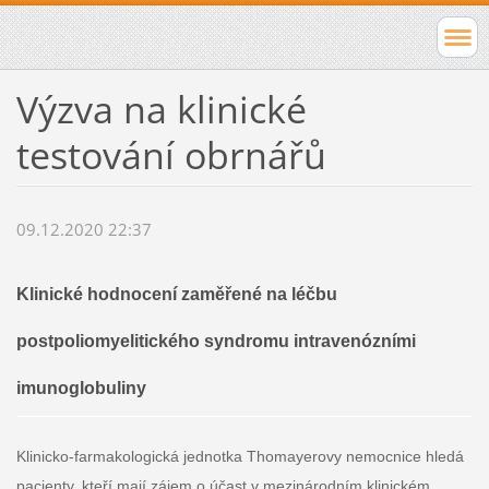
Výzva na klinické
testování obrnářů
09.12.2020 22:37
Klinické hodnocení zaměřené na léčbu
postpoliomyelitického syndromu intravenózními
imunoglobuliny
Klinicko-farmakologická jednotka Thomayerovy nemocnice hledá
pacienty, kteří mají zájem o účast v mezinárodním klinickém