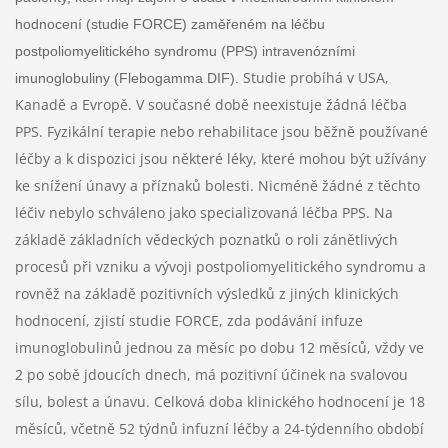
hodnocení (studie FORCE) zaměřeném na léčbu
postpoliomyelitického syndromu (PPS) intravenózními
Studie probíhá v USA,
imunoglobuliny (Flebogamma DIF).
Kanadě a Evropě. V současné době neexistuje žádná léčba
PPS. Fyzikální terapie nebo rehabilitace jsou běžně používané
léčby a k dispozici jsou některé léky, které mohou být užívány
ke snížení únavy a příznaků bolesti. Nicméně žádné z těchto
léčiv nebylo schváleno jako specializovaná léčba PPS. Na
základě základních vědeckých poznatků o roli zánětlivých
procesů při vzniku a vývoji postpoliomyelitického syndromu a
rovněž na základě pozitivních výsledků z jiných klinických
hodnocení, zjistí studie FORCE, zda podávání infuze
imunoglobulinů jednou za měsíc po dobu 12 měsíců, vždy ve
2 po sobě jdoucích dnech, má pozitivní účinek na svalovou
sílu, bolest a únavu. Celková doba klinického hodnocení je 18
měsíců, včetně 52 týdnů infuzní léčby a 24-týdenního období