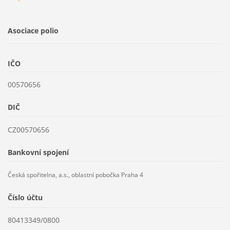
Asociace polio
IČO
00570656
DIČ
CZ00570656
Bankovní spojení
Česká spořitelna, a.s., oblastní pobočka Praha 4
Číslo účtu
80413349/0800