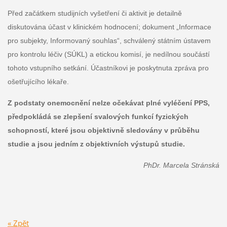
Před začátkem studijních vyšetření či aktivit je detailně
diskutována účast v klinickém hodnocení; dokument „Informace
pro subjekty, Informovaný souhlas“, schválený státním ústavem
pro kontrolu léčiv (SÚKL) a etickou komisí, je nedílnou součástí
tohoto vstupního setkání. Účastníkovi je poskytnuta zpráva pro
ošetřujícího lékaře.
Z podstaty onemocnění
nelze
očekávat
plné vyléčen
í
PPS,
předpokládá se zlepšení svalových funkcí fyzických
schopností, které jsou objektivně sledovány v průběhu
studie a jsou jedním z objektivních výstupů studie.
PhDr. Marcela Stránská
« Zpět