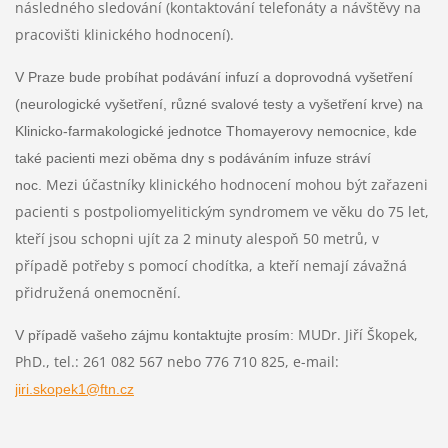
následného sledování (kontaktování telefonáty a návštěvy na
pracovišti klinického hodnocení).
V Praze bude probíhat podávání infuzí a doprovodná vyšetření
(neurologické vyšetření, různé svalové testy a vyšetření krve) na
Klinicko-farmakologické jednotce Thomayerovy nemocnice, kde
také pacienti mezi oběma dny s podáváním infuze stráví
Mezi účastníky klinického hodnocení mohou být zařazeni
noc.
pacienti s postpoliomyelitickým syndromem ve věku do 75 let,
kteří jsou schopni ujít za 2 minuty alespoň 50 metrů, v
případě potřeby s pomocí chodítka, a kteří nemají závažná
přidružená onemocnění.
MUDr. Jiří Škopek,
V případě vašeho zájmu kontaktujte prosím:
PhD., tel.: 261 082 567 nebo 776 710 825, e-mail:
jiri.skopek1@ftn.cz