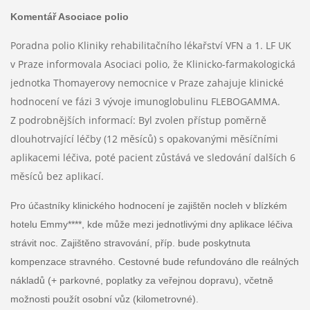
Komentář Asociace polio
Poradna polio Kliniky rehabilitačního lékařství VFN a 1. LF UK
v Praze informovala Asociaci polio, že Klinicko-farmakologická
jednotka Thomayerovy nemocnice v Praze zahajuje klinické
hodnocení ve fázi 3 vývoje imunoglobulinu FLEBOGAMMA.
Z podrobnějších informací:
Byl zvolen přístup poměrně
dlouhotrvající léčby (12 měsíců) s opakovanými měsíčními
aplikacemi léčiva, poté pacient zůstává ve sledování dalších 6
měsíců bez aplikací.
Pro účastníky klinického hodnocení je zajištěn nocleh v blízkém
hotelu Emmy****, kde může mezi jednotlivými dny aplikace léčiva
strávit noc. Zajištěno stravování, příp. bude poskytnuta
kompenzace stravného. Cestovné bude refundováno dle reálných
nákladů (+ parkovné, poplatky za veřejnou dopravu), včetně
možnosti použít osobní vůz (kilometrovné).