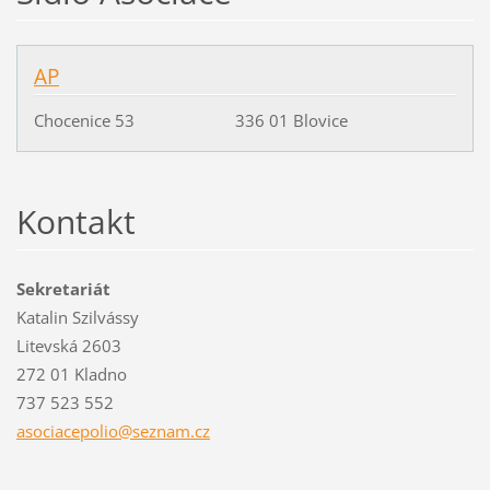
AP
Chocenice 53 336 01 Blovice
Kontakt
Sekretariát
Katalin Szilvássy
Litevská 2603
272 01 Kladno
737 523 552
asociace
polio@se
znam.cz