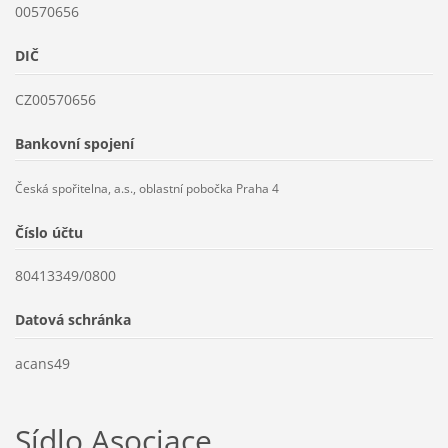
00570656
DIČ
CZ00570656
Bankovní spojení
Česká spořitelna, a.s., oblastní pobočka Praha 4
Číslo účtu
80413349/0800
Datová schránka
acans49
Sídlo Asociace