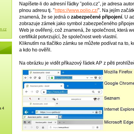
Napíšete-li do adresní řádky "polio.cz", je adresa aut
plnou adresu tj. "
https://www.polio.cz/
". Na jejím začát
znamená, že se jedná o
zabezpečené připojení
. U a
zobrazuje zámek jako symbol zabezpečeného připojen
m.cz
Web je ověřený, což znamená, že společnost, která w
certifikát potvrzující, že společnost web vlastní.
Kliknutím na tlačítko zámku se můžete podívat na to, 
a kdo ho ověřil.
Na obrázku je vidět příkazový řádek AP z pěti prohlíže
a 4