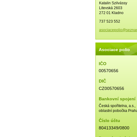
Katalin Szilvássy
Litevská 2603
272 01 Kladno
737 523 552
asociace
polio@se
zna
Asociace polio
IČO
00570656
DIČ
CZ00570656
Bankovní spojení
Česká spořitelna, a.s.,
oblastní pobočka Prah
Číslo účtu
80413349/0800