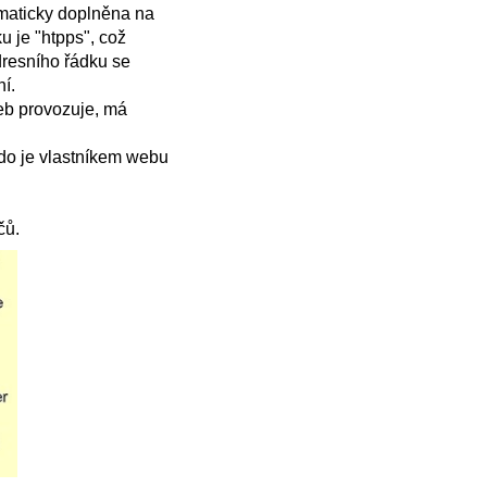
omaticky doplněna na
ku je "htpps", což
dresního řádku se
í.
eb provozuje, má
kdo je vlastníkem webu
čů.