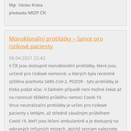
Mgr. Václav Krása
předseda NRZP ČR
Monoklonální protilátky – šance pro
rizikové pacienty
06.04.2021 22:42
V ČR jsou dostupné monoklonální protilátky, které jsou
určené pro rizikové nemocné, u kterých byla recentně
zjištěna pozitivita SARS-CoV-2. POZOR - tyto protilátky je
třeba podat včas. V žádném případě není možné čekat až
na rozvinutí těžkého průběhu nemoci Covid-19.
Virus neutralizační protilátky je určen pro rizikové
pacienty s lehkým, až středně závažným průběhem
Covid-19, kteří jsou léčeni ambulantně a je dostupný na
vybraných infuzních místech, jejichž seznam naleznete