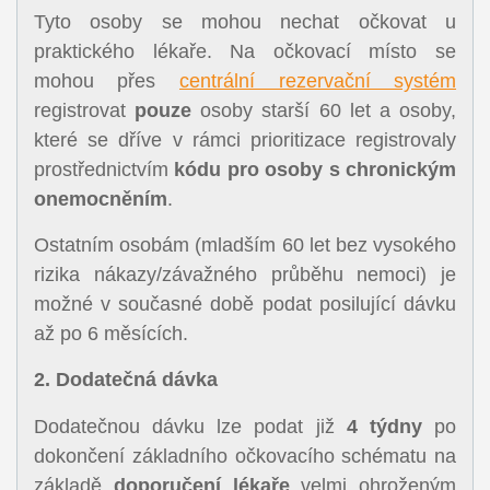
Tyto osoby se mohou nechat očkovat u
praktického lékaře. Na očkovací místo se
mohou přes
centrální rezervační systém
registrovat
pouze
osoby starší 60 let a osoby,
které se dříve v rámci prioritizace registrovaly
prostřednictvím
kódu pro osoby s chronickým
onemocněním
.
Ostatním osobám (mladším 60 let bez vysokého
rizika nákazy/závažného průběhu nemoci) je
možné v současné době podat posilující dávku
až po 6 měsících.
2. Dodatečná dávka
Dodatečnou dávku lze podat již
4 týdny
po
dokončení základního očkovacího schématu na
základě
doporučení lékaře
velmi ohroženým