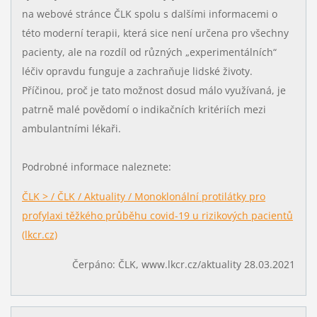
na webové stránce ČLK spolu s dalšími informacemi o
této moderní terapii, která sice není určena pro všechny
pacienty, ale na rozdíl od různých „experimentálních“
léčiv opravdu funguje a zachraňuje lidské životy.
Příčinou, proč je tato možnost dosud málo využívaná, je
patrně malé povědomí o indikačních kritériích mezi
ambulantními lékaři.
Podrobné informace naleznete:
ČLK > / ČLK / Aktuality / Monoklonální protilátky pro
profylaxi těžkého průběhu covid-19 u rizikových pacientů
(lkcr.cz)
Čerpáno: ČLK, www.lkcr.cz/aktuality 28.03.2021