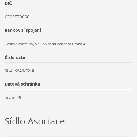
DIČ
CZ00570656
Bankovní spojení
Česká spořitelna, a.s., oblastní pobočka Praha 4
Číslo účtu
80413349/0800
Datová schránka
acans49
Sídlo Asociace