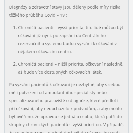
Diagnózy a zdravotní stavy jsou děleny podle míry rizika
těžkého průběhu Covid – 19 :
Chroničtí pacienti – vyšší priorita, tito lidé můžou být
očkováni již nyní, po zapsání do Centrálního
rezervačního systému budou vyzváni k očkování v
nějakém očkovacím centru.
Chroničtí pacienti – nižší priorita, očkování následně,
až bude více dostupných očkovacích látek.
Po vyzvání pacientů k očkování je nezbytné, aby s sebou
měli potvrzení od ambulantního specialisty nebo
specializovaného pracoviště o diagnóze, které předloží
při očkování, aby nedocházelo k podvodům, a aby mohlo
být ověřeno, že opravdu se jedná o osobu, která patří do
skupiny chronických pacientů s vyšší prioritou. V případě,
že se nebude moci pacient dostavit do očkovacího centra,