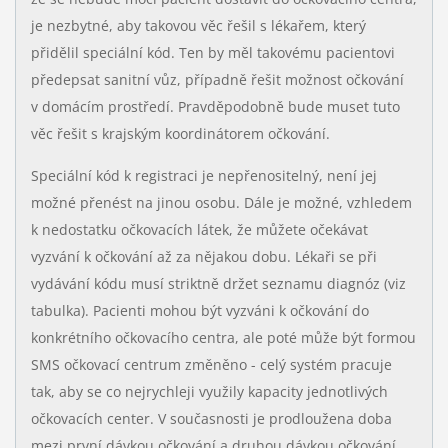
je nezbytné, aby takovou věc řešil s lékařem, který
přidělil speciální kód. Ten by měl takovému pacientovi
předepsat sanitní vůz, případně řešit možnost očkování
v domácím prostředí. Pravděpodobně bude muset tuto
věc řešit s krajským koordinátorem očkování.
Speciální kód k registraci je nepřenositelný, není jej
možné přenést na jinou osobu. Dále je možné, vzhledem
k nedostatku očkovacích látek, že můžete očekávat
vyzvání k očkování až za nějakou dobu. Lékaři se při
vydávání kódu musí striktně držet seznamu diagnóz (viz
tabulka). Pacienti mohou být vyzváni k očkování do
konkrétního očkovacího centra, ale poté může být formou
SMS očkovací centrum změněno - celý systém pracuje
tak, aby se co nejrychleji využily kapacity jednotlivých
očkovacích center. V současnosti je prodloužena doba
mezi první dávkou očkování a druhou dávkou očkování,