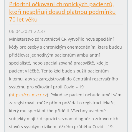
Prioritní očkování chronických pacientů,
kteří nesplňují dosud platnou podmínku
70 let věku
06.04.2021 22:37
Ministerstvo zdravotnictví ČR vytvořilo nové speciální
kódy pro osoby s chronickým onemocněním, které budou
přidělovat jednotlivým pacientům ambulantní
specialisté, nebo specializovaná pracoviště, kde je
pacient v léčbě. Tento kód bude sloužit pacientům
k tomu, aby se zaregistrovali do Centrální rezervačního
systému pro očkování proti Covid – 19
(
https://crs.mzcr.cz
). Pokud se pacient nebude umět sám
zaregistrovat, může přímo požádat o registraci lékaře,
který mu speciální kód přidělil. Všechny uvedené
subjekty mají k dispozici seznam diagnóz a zdravotních
stavů s vysokým rizikem těžkého průběhu Covid – 19.